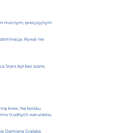
a ten mocnym, precyzyjnym
 dominacja. Rywal nie
a Stars był bez szans.
mną krew. Na boisku
. Mimo trudnych warunków,
nie Damiana Gralaka.