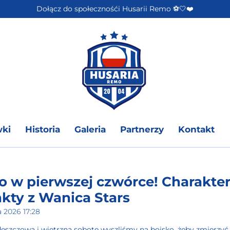
Dołącz do społecznośći Husarii Remo ⚽️🤍❤️
wki
Historia
Galeria
Partnerzy
Kontakt
 w pierwszej czwórce! Charakter,
nkty z Wanica Stars
 2026 17:28
szczową i wietrzną sobotę wyszliśmy na boisko, żeby zmierzyć 