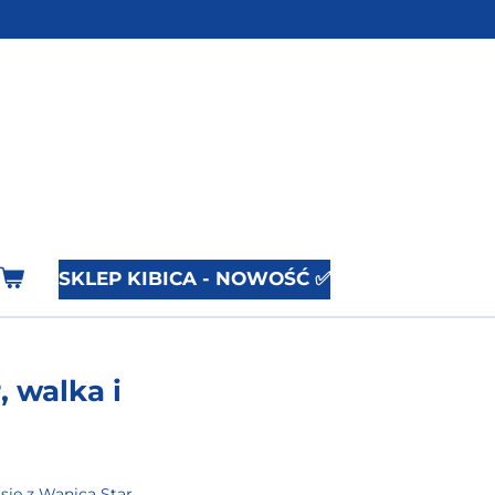
SKLEP KIBICA - NOWOŚĆ ✅
 walka i
się z
Wanica Star
.