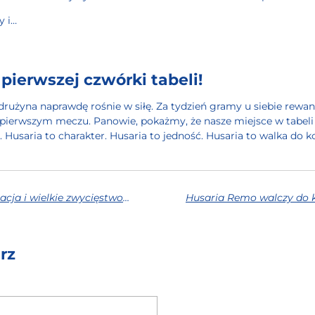
y i…
ierwszej czwórki tabeli!
 drużyna naprawdę rośnie w siłę. Za tydzień gramy u siebie rewa
pierwszym meczu. Panowie, pokażmy, że nasze miejsce w tabeli 
 Husaria to charakter. Husaria to jedność. Husaria to walka do k
Husaria Remo – Dominacja i wielkie zwycięstwo w hicie kolejki
rz