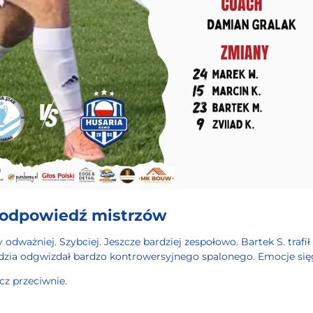
i odpowiedź mistrzów
dważniej. Szybciej. Jeszcze bardziej zespołowo. Bartek S. trafił
ędzia odgwizdał bardzo kontrowersyjnego spalonego. Emocje sięg
cz przeciwnie.