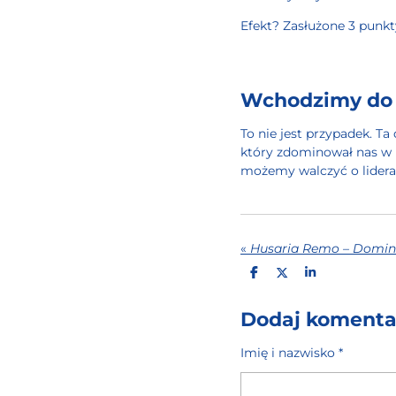
Efekt? Zasłużone 3 punkt
Wchodzimy do p
To nie jest przypadek. Ta
który zdominował nas w 
możemy walczyć o lidera.
«
U
U
U
D
D
D
O
O
O
S
S
S
Dodaj komenta
T
T
T
Ę
Ę
Ę
P
P
P
Imię i nazwisko *
N
N
N
I
I
I
J
J
J