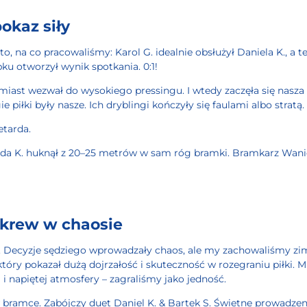
okaz siły
 to, na co pracowaliśmy: Karol G. idealnie obsłużył Daniela K., 
ku otworzył wynik spotkania. 0:1!
miast wezwał do wysokiego pressingu. I wtedy zaczęła się nasza
ie piłki były nasze. Ich dryblingi kończyły się faulami albo stratą.
etarda.
iada K. huknął z 20–25 metrów w sam róg bramki. Bramkarz Wanic
 krew w chaosie
Decyzje sędziego wprowadzały chaos, ale my zachowaliśmy zi
który pokazał dużą dojrzałość i skuteczność w rozegraniu piłki
i napiętej atmosfery – zagraliśmy jako jedność.
 bramce. Zabójczy duet Daniel K. & Bartek S. Świetne prowadze