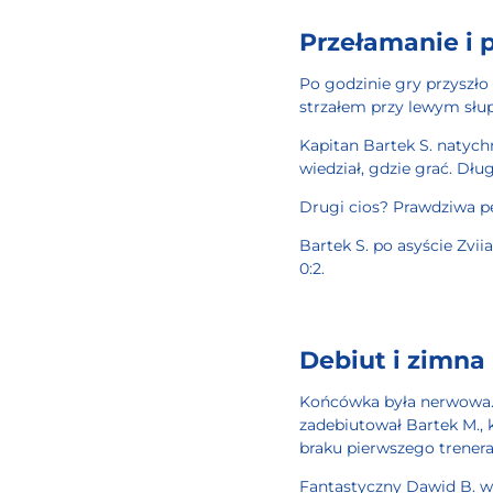
Przełamanie i p
Po godzinie gry przyszło
strzałem przy lewym słup
Kapitan Bartek S. natych
wiedział, gdzie grać. Dług
Drugi cios? Prawdziwa p
Bartek S. po asyście Zvi
0:2.
Debiut i zimna
Końcówka była nerwowa. 
zadebiutował Bartek M., 
braku pierwszego trenera 
Fantastyczny Dawid B. w