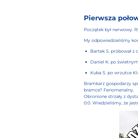
Pierwsza połow
Początek był nerwowy. Ry
My odpowiedzieliśmy kon
Bartek S. próbował z 
Daniel K. po świetnym 
Kuba S. po wrzutce K
Bramkarz gospodarzy spis
bramce? Fenomenalny.
Obronione strzały z dyst
0:0. Wiedzieliśmy, że jes