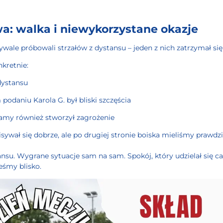
a: walka i niewykorzystane okazje
wale próbowali strzałów z dystansu – jeden z nich zatrzymał się
kretnie:
dystansu
podaniu Karola G. był bliski szczęścia
lamy również stworzył zagrożenie
ywał się dobrze, ale po drugiej stronie boiska mieliśmy prawdz
ansu. Wygrane sytuacje sam na sam. Spokój, który udzielał się ca
teśmy blisko.