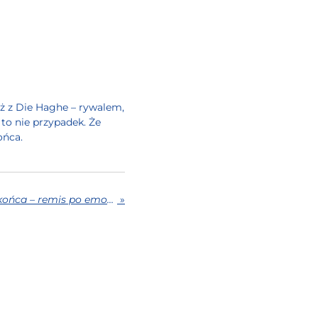
nż z
Die Haghe
– rywalem,
to nie przypadek. Że
ońca.
Husaria Remo walczy do końca – remis po emocjonującym meczu z SV Die Haghe
»