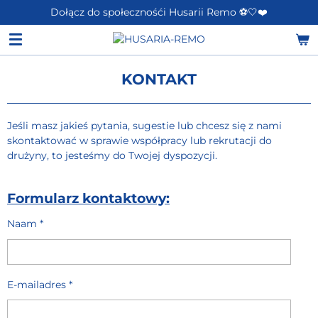
Dołącz do społecznośći Husarii Remo ⚽️🤍❤️
Przejdź
do
głównej
treści
KONTAKT
Jeśli masz jakieś pytania, sugestie lub chcesz się z nami
skontaktować w sprawie współpracy lub rekrutacji do
drużyny, to jesteśmy do Twojej dyspozycji.
Formularz kontaktowy:
Naam *
E-mailadres *