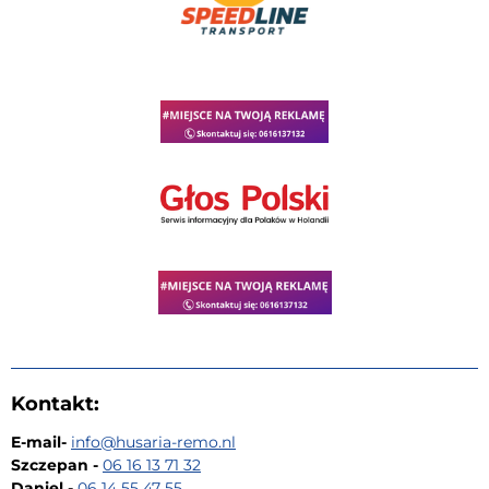
Kontakt:
E-mail-
i
nfo@husaria-remo.nl
Szczepan -
06 16 13 71 32
Daniel -
06 14 55 47 55