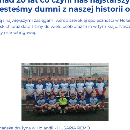
esteśmy dumni z naszej historii or
ą i największymi zasięgami wśród szerokiej społeczności w Holan
skich oraz dotarliśmy do wielu osób oraz firm w tym kraju.
Nasze
cy marketingowej.
owiańska drużyna w Holandii - HUSARIA REMO