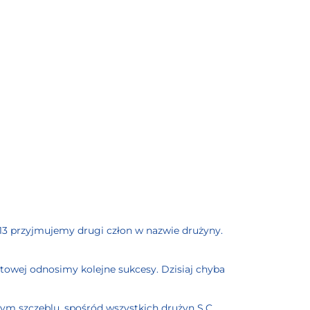
013 przyjmujemy drugi człon w nazwie drużyny.
rtowej odnosimy kolejne sukcesy. Dzisiaj chyba
zym szczeblu, spośród wszystkich drużyn S.C.