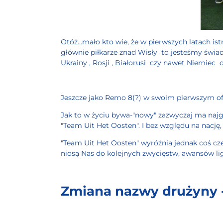
Otóż...mało kto wie, że w pierwszych latach is
głównie piłkarze znad Wisły
to jesteśmy świad
Ukrainy
, Rosji
, Białorusi
czy nawet Niemiec
o
Jeszcze jako Remo 8(?) w swoim pierwszym o
Jak to w życiu bywa-"nowy" zazwyczaj ma najgo
"Team Uit Het Oosten". I bez względu na nację
"Team Uit Het Oosten" wyróżnia jednak coś cze
niosą Nas do kolejnych zwycięstw, awansów li
Zmiana nazwy drużyny