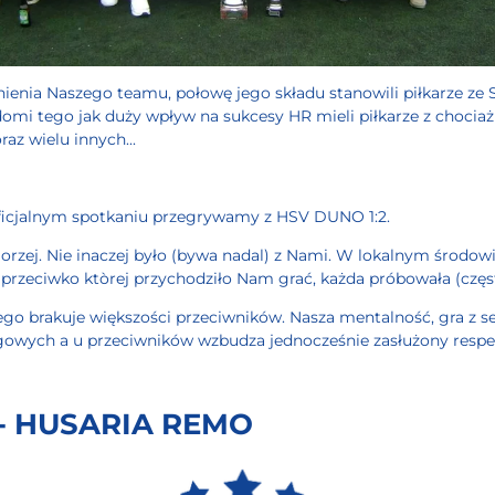
tnienia Naszego teamu, połowę jego składu stanowili piłkarze ze 
omi tego jak duży wpływ na sukcesy HR mieli piłkarze z chocia
raz wielu innych...
ficjalnym spotkaniu przegrywamy z HSV DUNO 1:2.
rzej. Nie inaczej było (bywa nadal) z Nami. W lokalnym środowi
, przeciwko ktòrej przychodziło Nam grać, każda próbowała (czę
go brakuje większości przeciwników. Nasza mentalność, gra z se
gowych a u przeciwników wzbudza jednocześnie zasłużony respe
 - HUSARIA REMO