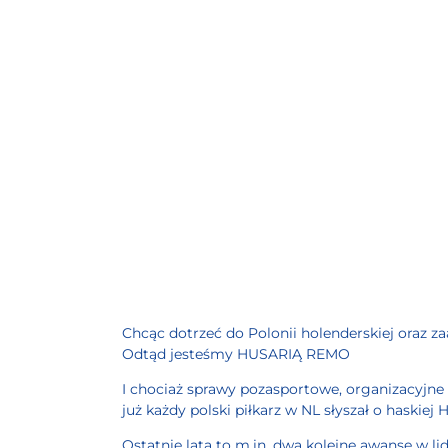
Chcąc dotrzeć do Polonii holenderskiej oraz 
Odtąd jesteśmy HUSARIĄ REMO
I chociaż sprawy pozasportowe, organizacyjne 
już każdy polski piłkarz w NL słyszał o haskiej H
Ostatnie lata to m.in. dwa kolejne awanse w li