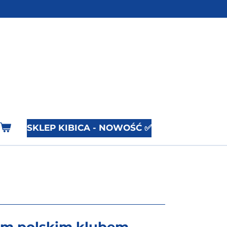
SKLEP KIBICA - NOWOŚĆ ✅
szym polskim klubem