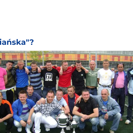
iańska"?