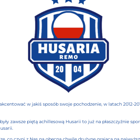
zaakcentować w jakiś sposób swoje pochodzenie, w latach 2012-2
były zawsze piętą achillesową Husarii to już na płaszczyźnie spo
usarii.
dze, co czyni z Nas na obecną chwilę drużynę grającą na najwyżs