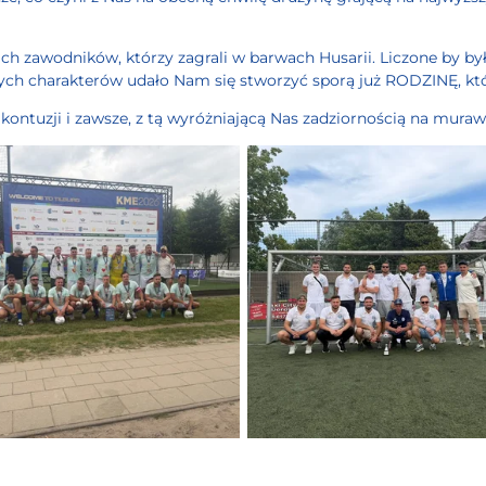
kich zawodników, którzy zagrali w barwach Husarii. Liczone by b
ych charakterów udało Nam się stworzyć sporą już RODZINĘ, któ
z kontuzji i zawsze, z tą wyróżniającą Nas zadziornością na muraw