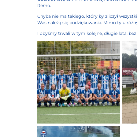
Remo.
Chyba nie ma takiego, który by zliczył wszyst
Was należą się podziękowania. Mimo tylu różn
I obyśmy trwali w tym kolejne, długie lata, be