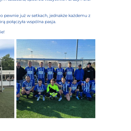
yło pewnie już w setkach, jednakże każdemu z
rą połączyła wspólna pasja.
ie!