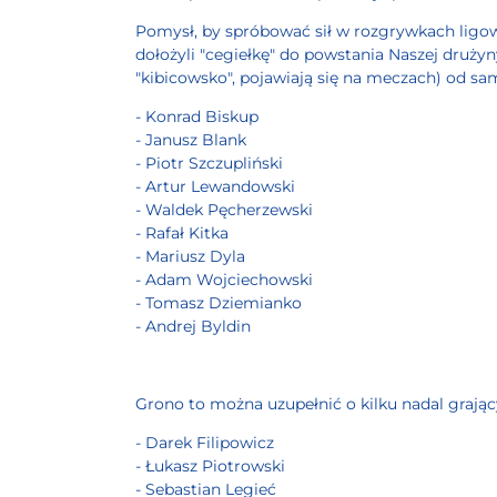
Pomysł, by spróbować sił w rozgrywkach ligowy
dołożyli "cegiełkę" do powstania Naszej drużyn
"kibicowsko", pojawiają się na meczach) od sa
- Konrad Biskup
- Janusz Blank
- Piotr Szczupliński
- Artur Lewandowski
- Waldek Pęcherzewski
- Rafał Kitka
- Mariusz Dyla
- Adam Wojciechowski
- Tomasz Dziemianko
- Andrej Byldin
Grono to można uzupełnić o kilku nadal grają
- Darek Filipowicz
- Łukasz Piotrowski
- Sebastian Legieć