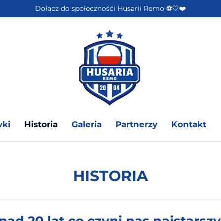
Dołącz do społecznośći Husarii Remo ⚽️🤍❤️
wki
Historia
Galeria
Partnerzy
Kontakt
HISTORIA
onad 20 lat co czyni nas najstar