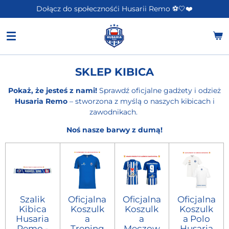
Dołącz do społecznośći Husarii Remo ⚽️🤍❤️
Przejdź
do
głównej
treści
SKLEP KIBICA
Pokaż, że jesteś z nami!
Sprawdź oficjalne gadżety i odzież
Husaria Remo
– stworzona z myślą o naszych kibicach i
zawodnikach.
Noś nasze barwy z dumą!
Szalik
Oficjalna
Oficjalna
Oficjalna
Kibica
Koszulk
Koszulk
Koszulk
Husaria
a
a
a Polo
Remo -
Trening
Meczow
Husaria