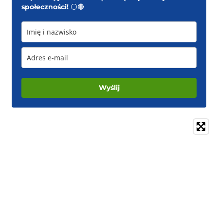
społeczności!
⚪️🔴
Wyślij