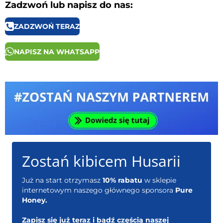
Zadzwoń lub napisz do nas:
ZADZWOŃ TERAZ
NAPISZ NA WHATSAPP
Zostań kibicem Husarii
Już na start otrzymasz
10% rabatu
w sklepie
internetowym naszego głównego sponsora
Pure
Honey.
Zapisz się już teraz i bądź częścią naszej