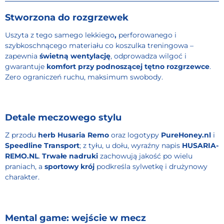
Stworzona do rozgrzewek
Uszyta z tego samego lekkiego
,
perforowanego i
szybkoschnącego materiału co koszulka treningowa –
zapewnia
świetną wentylację
, odprowadza wilgoć i
gwarantuje
komfort przy podnoszącej tętno rozgrzewce
.
Zero ograniczeń ruchu, maksimum swobody.
Detale meczowego stylu
Z przodu
herb Husaria Remo
oraz logotypy
PureHoney.nl
i
Speedline Transport
; z tyłu, u dołu, wyraźny napis
HUSARIA-
REMO.NL
.
Trwałe nadruki
zachowują jakość po wielu
praniach, a
sportowy krój
podkreśla sylwetkę i drużynowy
charakter.
Mental game: wejście w mecz