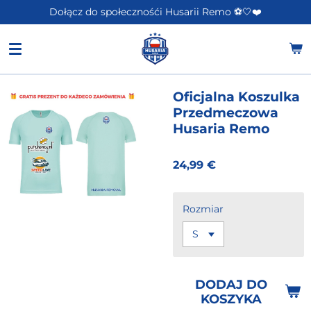
Dołącz do społecznośći Husarii Remo ⚽️🤍❤️
Przejdź
do
głównej
treści
Oficjalna Koszulka
Przedmeczowa
Husaria Remo
24,99 €
Rozmiar
DODAJ DO
KOSZYKA