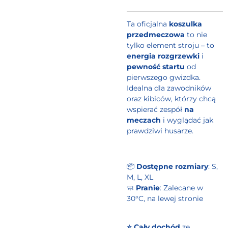
Ta oficjalna
koszulka
przedmeczowa
to nie
tylko element stroju – to
energia rozgrzewki
i
pewność startu
od
pierwszego gwizdka.
Idealna dla zawodników
oraz kibiców, którzy chcą
wspierać zespół
na
meczach
i wyglądać jak
prawdziwi husarze.
📦
Dostępne rozmiary
: S,
M, L, XL
🧼
Pranie
: Zalecane w
30°C, na lewej stronie
⭐️
Cały dochód
ze