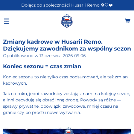
Dołącz do społecznośći Husarii Remo ⚽️🤍❤️
Przejdź
do
głównej
treści
Zmiany kadrowe w Husarii Remo.
Dziękujemy zawodnikom za wspólny sezon
Opublikowano w 13 czerwca 2026 09:06
Koniec sezonu = czas zmian
Koniec sezonu to nie tylko czas podsumowań, ale też zmian
kadrowych.
Jak co roku, jedni zawodnicy zostają z nami na kolejny sezon,
a inni decydują się obrać inną drogę. Powody są różne —
sprawy prywatne, obowiązki zawodowe, mniej czasu na
granie czy po prostu nowe wyzwania.