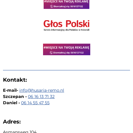
Kontakt:
E-mail-
i
nfo@husaria-remo.nl
Szczepan -
06 16 13 71 32
Daniel -
06 14 55 47 55
Adres:
Asmansweg 104