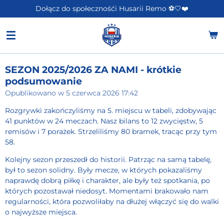
Dołącz do społecznośći Husarii Remo ⚽️🤍❤️
Przejdź
do
głównej
treści
SEZON 2025/2026 ZA NAMI - krótkie
podsumowanie
Opublikowano w 5 czerwca 2026 17:42
Rozgrywki zakończyliśmy na 5. miejscu w tabeli, zdobywając
41 punktów w 24 meczach. Nasz bilans to 12 zwycięstw, 5
remisów i 7 porażek. Strzeliliśmy 80 bramek, tracąc przy tym
58.
Kolejny sezon przeszedł do historii. Patrząc na samą tabelę,
był to sezon solidny. Były mecze, w których pokazaliśmy
naprawdę dobrą piłkę i charakter, ale były też spotkania, po
których pozostawał niedosyt. Momentami brakowało nam
regularności, która pozwoliłaby na dłużej włączyć się do walki
o najwyższe miejsca.