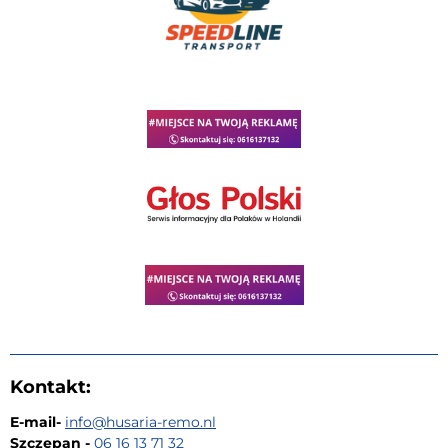
Kontakt:
E-mail-
i
nfo@husaria-remo.nl
Szczepan -
06 16 13 71 32