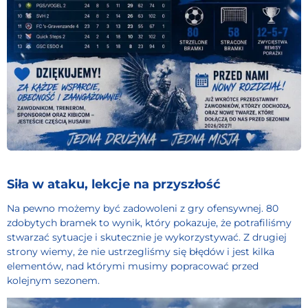
Siła w ataku, lekcje na przyszłość
Na pewno możemy być zadowoleni z gry ofensywnej. 80
zdobytych bramek to wynik, który pokazuje, że potrafiliśmy
stwarzać sytuacje i skutecznie je wykorzystywać. Z drugiej
strony wiemy, że nie ustrzegliśmy się błędów i jest kilka
elementów, nad którymi musimy popracować przed
kolejnym sezonem.