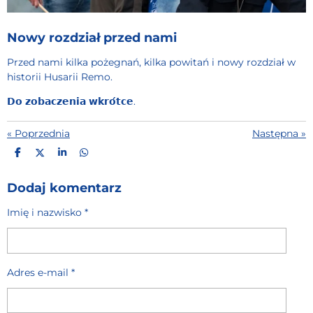
Nowy rozdział przed nami
Przed nami kilka pożegnań, kilka powitań i nowy rozdział w
historii Husarii Remo.
𝗗𝗼 𝘇𝗼𝗯𝗮𝗰𝘇𝗲𝗻𝗶𝗮 𝘄𝗸𝗿𝗼́𝘁𝗰𝗲.
«
Poprzednia
Następna
»
U
U
U
U
D
D
D
D
O
O
O
O
S
S
S
S
Dodaj komentarz
T
T
T
T
Ę
Ę
Ę
Ę
Imię i nazwisko *
P
P
P
P
N
N
N
N
I
I
I
I
J
J
J
J
Adres e-mail *