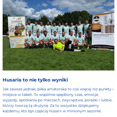
Husaria to nie tylko wyniki
Jak zawsze jednak, piłka amatorska to coś więcej niż punkty i
miejsce w tabeli. To wspólnie spędzony czas, emocje,
wyjazdy, spotkania po meczach, zwycięstwa, porażki i ludzie,
którzy tworzą tą drużynę. Za to wszystko dziękujemy
każdemu, kto był częścią Husarii w minionym sezonie.