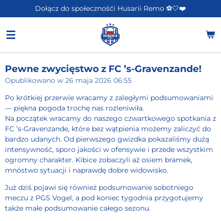
Dołącz do społecznośći Husarii Remo ⚽️🤍❤️
Przejdź
do
głównej
treści
Pewne zwycięstwo z FC ’s-Gravenzande!
Opublikowano w 26 maja 2026 06:55
Po krótkiej przerwie wracamy z zaległymi podsumowaniami
— piękna pogoda trochę nas rozleniwiła.
Na początek wracamy do naszego czwartkowego spotkania z
FC ’s-Gravenzande
, które bez wątpienia możemy zaliczyć do
bardzo udanych. Od pierwszego gwizdka pokazaliśmy dużą
intensywność, sporo jakości w ofensywie i przede wszystkim
ogromny charakter. Kibice zobaczyli aż osiem bramek,
mnóstwo sytuacji i naprawdę dobre widowisko.
Już dziś pojawi się również podsumowanie sobotniego
meczu z
PGS Vogel
, a pod koniec tygodnia przygotujemy
także małe podsumowanie całego sezonu.