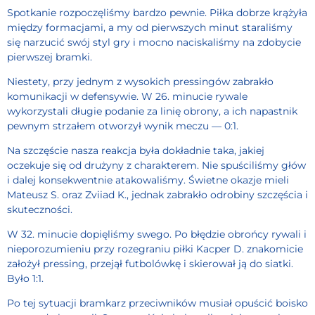
Spotkanie rozpoczęliśmy bardzo pewnie. Piłka dobrze krążyła
między formacjami, a my od pierwszych minut staraliśmy
się narzucić swój styl gry i mocno naciskaliśmy na zdobycie
pierwszej bramki.
Niestety, przy jednym z wysokich pressingów zabrakło
komunikacji w defensywie. W 26. minucie rywale
wykorzystali długie podanie za linię obrony, a ich napastnik
pewnym strzałem otworzył wynik meczu — 0:1.
Na szczęście nasza reakcja była dokładnie taka, jakiej
oczekuje się od drużyny z charakterem. Nie spuściliśmy głów
i dalej konsekwentnie atakowaliśmy. Świetne okazje mieli
Mateusz S. oraz Zviiad K., jednak zabrakło odrobiny szczęścia i
skuteczności.
W 32. minucie dopięliśmy swego. Po błędzie obrońcy rywali i
nieporozumieniu przy rozegraniu piłki Kacper D. znakomicie
założył pressing, przejął futbolówkę i skierował ją do siatki.
Było 1:1.
Po tej sytuacji bramkarz przeciwników musiał opuścić boisko