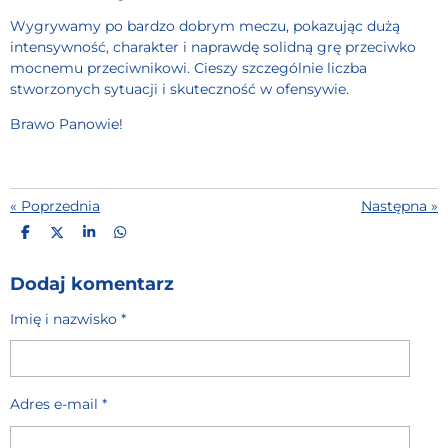
Wygrywamy po bardzo dobrym meczu, pokazując dużą
intensywność, charakter i naprawdę solidną grę przeciwko
mocnemu przeciwnikowi. Cieszy szczególnie liczba
stworzonych sytuacji i skuteczność w ofensywie.
Brawo Panowie!
«
Poprzednia
Następna
»
U
U
U
U
D
D
D
D
O
O
O
O
S
S
S
S
Dodaj komentarz
T
T
T
T
Ę
Ę
Ę
Ę
Imię i nazwisko *
P
P
P
P
N
N
N
N
I
I
I
I
J
J
J
J
Adres e-mail *