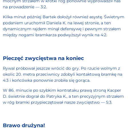
mocnym strzałem w krótki róg ponownie wyprowadził nas
na prowadzenie — 3:2.
Kilka minut później Bartek dołożył również asystę. Świetnym
podaniem uruchomił Daniela K. na lewej stronie, a ten
dynamicznym rajdem minął defensywę i pewnym strzałem
między nogami bramkarza podwyższył wynik na 4:2.
Pieczęć zwycięstwa na koniec
Rywal próbował jeszcze wrócić do gry. Po rzucie wolnym z
okolic 20. metra przeciwnicy zdobyli kontaktową bramkę na
4:3 i końcówka ponownie zrobiła się gorąca.
W 86. minucie po szybkim kontrataku prawą stroną Kacper
D. świetnie dograł do Patryka K., a ten precyzyjnym strzałem
w róg bramki przypieczętował nasze zwycięstwo — 5:3.
Brawo drużyna!