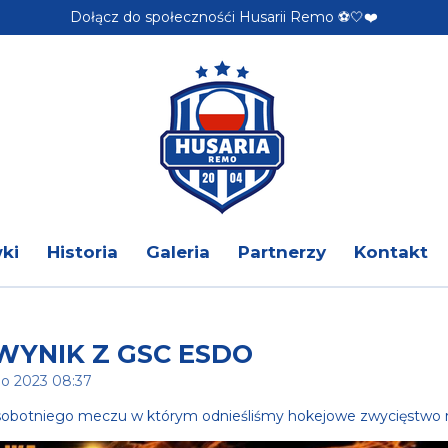
Dołącz do społecznośći Husarii Remo ⚽️🤍❤️
ki
Historia
Galeria
Partnerzy
Kontakt
YNIK Z GSC ESDO
go 2023 08:37
obotniego meczu w którym odnieśliśmy hokejowe zwycięstwo