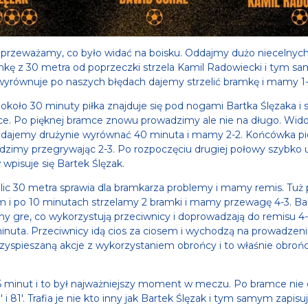
przeważamy, co było widać na boisku. Oddajmy dużo niecelnych 
mkę z 30 metra od poprzeczki strzela Kamil Radowiecki i tym s
wyrównuje po naszych błędach dajemy strzelić bramkę i mamy 1-
około 30 minuty piłka znajduje się pod nogami Bartka Ślęzaka i st
tce. Po pięknej bramce znowu prowadzimy ale nie na długo. Wido
o dajemy drużynie wyrównać 40 minuta i mamy 2-2. Końcówka pi
dzimy przegrywając 2-3. Po rozpoczęciu drugiej połowy szybko 
w wpisuje się Bartek Ślęzak.
kolic 30 metra sprawia dla bramkarza problemy i mamy remis. Tuż 
 i po 10 minutach strzelamy 2 bramki i mamy przewagę 4-3. Barte
 gre, co wykorzystują przeciwnicy i doprowadzają do remisu 4
nuta. Przeciwnicy idą cios za ciosem i wychodzą na prowadzenie
yspieszaną akcje z wykorzystaniem obrońcy i to właśnie obrońca
 minut i to był najważniejszy moment w meczu. Po bramce nie
 i 81'. Trafia je nie kto inny jak Bartek Ślęzak i tym samym zapis