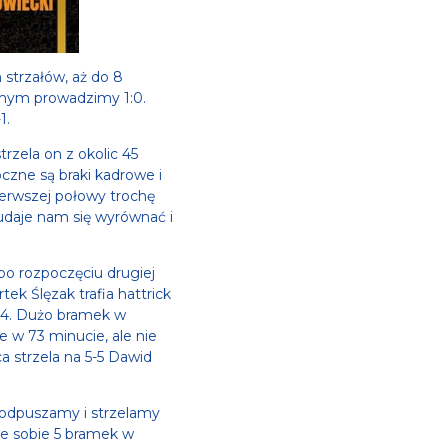
strzałów, aż do 8
amym prowadzimy 1:0.
1.
rzela on z okolic 45
czne są braki kadrowe i
erwszej połowy trochę
udaje nam się wyrównać i
po rozpoczęciu drugiej
k Ślęzak trafia hattrick
-4. Dużo bramek w
 w 73 minucie, ale nie
 strzela na 5-5 Dawid
 odpuszamy i strzelamy
uje sobie 5 bramek w