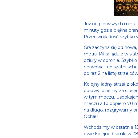
Już od pierwszych minut 
minuty gdzie piękna bra
Przeciwnik dość szybko 
Gra zaczyna się od nowa, 
metra. Piłka
ląduje w sia
dziury w obronie. Szybk
nerwowa i do szatni scho
po raz 2 na listę strzelcó
Kolejny ładny strzał z o
połowy idziemy za ciosem
w tym meczu. Uspokajamy
meczu a to dopiero 70 mi
na długo. rozgrywamy prz
Ochał!!
Wchodzimy w ostatnie 15
dwie kolejne bramki w 78'