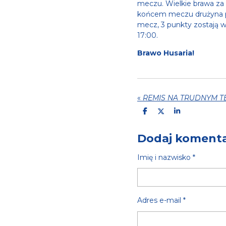
meczu. Wielkie brawa za
końcem meczu drużyna pr
mecz, 3 punkty zostają w
17:00.
Brawo Husaria!
«
REMIS NA TRUDNYM T
U
U
U
D
D
D
O
O
O
S
S
S
Dodaj koment
T
T
T
Ę
Ę
Ę
P
P
P
Imię i nazwisko *
N
N
N
I
I
I
J
J
J
Adres e-mail *