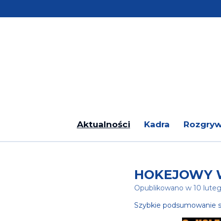
Przejdź
do
głównej
treści
Aktualności
Kadra
Rozgryw
HOKEJOWY W
Opublikowano w 10 lute
Szybkie podsumowanie s