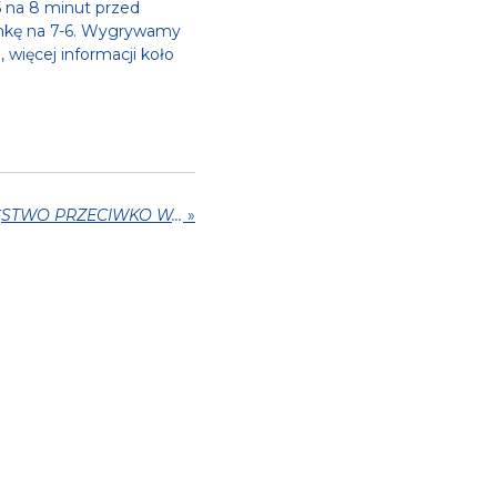
 na 8 minut przed
amkę na 7-6. Wygrywamy
więcej informacji koło
SPEKTAKULARNE ZWYCIĘSTWO PRZECIWKO WANICA STAR
»