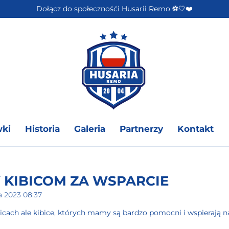
Dołącz do społecznośći Husarii Remo ⚽️🤍❤️
wki
Historia
Galeria
Partnerzy
Kontakt
 KIBICOM ZA WSPARCIE
 2023 08:37
bicach ale kibice, których mamy są bardzo pomocni i wspierają na