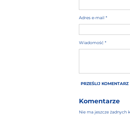
I
I
I
J
J
J
Adres e-mail *
Wiadomość *
PRZEŚLIJ KOMENTARZ
Komentarze
Nie ma jeszcze żadnych 