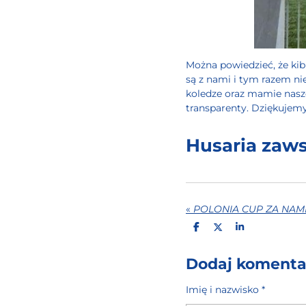
Można powiedzieć, że kib
są z nami i tym razem ni
koledze oraz mamie nasze
transparenty. Dziękujemy
Husaria zaws
«
POLONIA CUP ZA NAMI
U
U
U
D
D
D
O
O
O
S
S
S
Dodaj komenta
T
T
T
Ę
Ę
Ę
P
P
P
Imię i nazwisko *
N
N
N