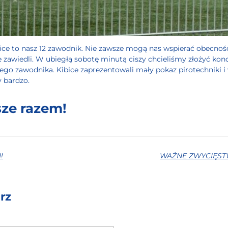
ice to nasz 12 zawodnik. Nie zawsze mogą nas wspierać obecnośc
e zawiedli. W ubiegłą sobotę minutą ciszy chcieliśmy złożyć ko
go zawodnika. Kibice zaprezentowali mały pokaz pirotechniki i 
 bardzo.
ze razem!
!
WAŻNE ZWYCIĘST
rz