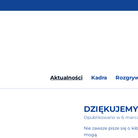
Przejdź
do
głównej
treści
Aktualności
Kadra
Rozgry
DZIĘKUJEMY
Opublikowano w 6 marca
Nie zawsze pisze się o ki
mogą.