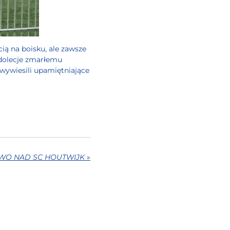
ią na boisku, ale zawsze
ndolecje zmarłemu
wywiesili upamiętniające
WO NAD SC HOUTWIJK
»